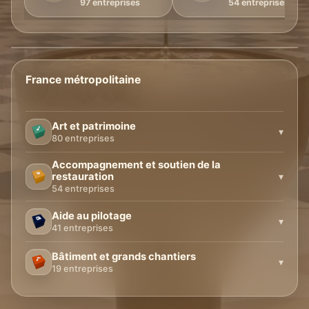
97 entreprises
54 entreprises
Sélectionnez
une
région
France métropolitaine
pour
voir
les
entreprises
Art et patrimoine
▾
80 entreprises
Accompagnement et soutien de la
restauration
▾
54 entreprises
Aide au pilotage
▾
41 entreprises
Bâtiment et grands chantiers
▾
19 entreprises